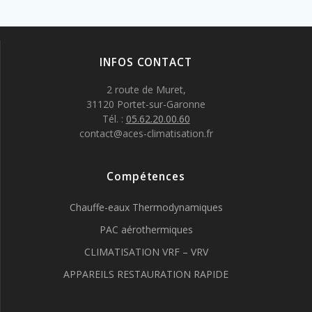
INFOS CONTACT
2 route de Muret,
31120 Portet-sur-Garonne
Tél. :
05.62.20.00.60
contact@aces-climatisation.fr
Compétences
Chauffe-eaux Thermodynamiques
PAC aérothermiques
CLIMATISATION VRF – VRV
APPAREILS RESTAURATION RAPIDE