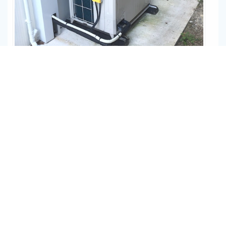
Chantier VRF
CH DUCUING à Toulouse
NOS RÉALISATIONS VRF EN DÉTAIL
ACES assure l'installation, la
maintenance et le dépannage des
systèmes de climatisation de ces
marques